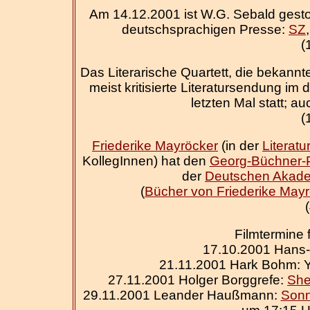
Am 14.12.2001 ist W.G. Sebald gestor
deutschsprachigen Presse:
SZ
(
Das Literarische Quartett, die bekannt
meist kritisierte Literatursendung 
letzten Mal statt; a
(
Friederike Mayröcker
(in der
Literatu
KollegInnen) hat den
Georg-Büchner-P
der
Deutschen Akade
(
Bücher von Friederike May
Filmtermine 
17.10.2001 Hans-
21.11.2001 Hark Bohm: Y
27.11.2001 Holger Borggrefe:
She
29.11.2001 Leander Haußmann:
Sonn