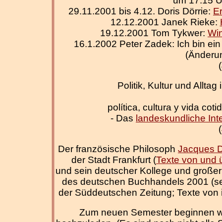
um 17:15 U
29.11.2001 bis 4.12. Doris Dörrie:
Er
12.12.2001 Janek Rieke:
19.12.2001 Tom Tykwer:
Win
16.1.2002 Peter Zadek: Ich bin ei
(Änderu
Politik, Kultur und Allt
política, cultura y vida co
- Das
landeskundliche Int
Der französische Philosoph
Jacques D
der Stadt Frankfurt (
Texte von und 
und sein deutscher Kollege und große
des deutschen Buchhandels 2001 (s
der Süddeutschen Zeitung; Texte von 
Zum neuen Semester beginnen wir