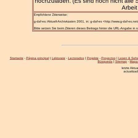
hochzuladen. (Es sind noch nicht alle Se
Arbei
Empfohlene Zitierweise:
g-daf-es: Aktuell-Archivkasten 2001, in: g-daf-es <http://www.g-daf-es.net
Bitte setzen Sie beim Zitieren dieses Beitrags hinter die URL-Angabe in
Startseite
-
Página principal
|
Lektorate
-
Lectorados
|
Projekte
-
Proyectos
|
Lesen & Seh
Búsqueda
|
Sitemap
-
Mapa 
letzte Aktu
actualiza