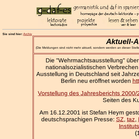
Sie sind hier:
Archiv
Aktuell-
(Die Meldungen sind
nicht
mehr aktuell, sondern werden an dieser Stelle 
Die "Wehrmachtsausstellung" über
nationalsozialistischen Verbrechen 
Ausstellung in Deutschland seit Jahrzeh
Berlin neu eröffnet worden
ht
Vorstellung des Jahresberichts 2000/2
Seiten des Ku
Am 16.12.2001 ist Stefan Heym gestor
deutschsprachigen Presse:
SZ
,
taz
,
Institut
(