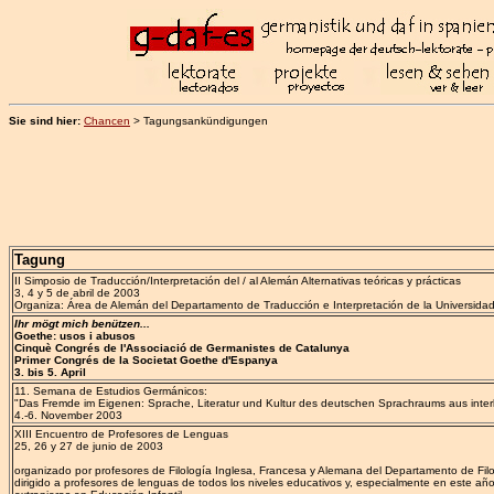
Sie sind hier:
Chancen
> Tagungsankündigungen
Tagung
II Simposio de Traducción/Interpretación del / al Alemán Alternativas teóricas y prácticas
3, 4 y 5 de abril de 2003
Organiza: Área de Alemán del Departamento de Traducción e Interpretación de la Universid
Ihr mögt mich benützen...
Goethe: usos i abusos
Cinquè Congrés de l'Associació de Germanistes de Catalunya
Primer Congrés de la Societat Goethe d'Espanya
3. bis 5. April
11. Semana de Estudios Germánicos:
"Das Fremde im Eigenen: Sprache, Literatur und Kultur des deutschen Sprachraums aus interku
4.-6. November 2003
XIII Encuentro de Profesores de Lenguas
25, 26 y 27 de junio de 2003
organizado por profesores de Filología Inglesa, Francesa y Alemana del Departamento de Filo
dirigido a profesores de lenguas de todos los niveles educativos y, especialmente en este a