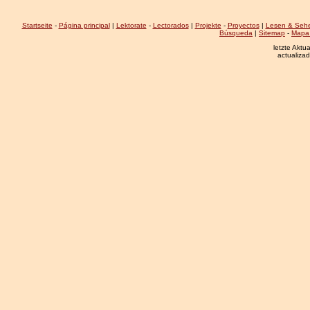
Startseite
-
Página principal
|
Lektorate
-
Lectorados
|
Projekte
-
Proyectos
|
Lesen & Seh
Búsqueda
|
Sitemap
-
Mapa 
letzte Aktu
actualiza