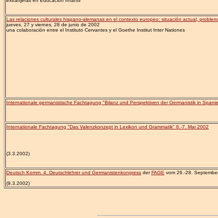
extranjeras en Educación Infantil
Las relaciones culturales hispano-alemanas en el contexto europeo: situación actual, problem
jueves, 27 y viernes, 28 de junio de 2002
una colaboración entre el Instituto Cervantes y el Goethe Institut Inter Nationes
Internationale germanistische Fachtagung "Bilanz und Perspektiven der Germanistik in Spani
Internationale Fachtagung "Das Valenzkonzept in Lexikon und Grammatik" 6.-7. Mai 2002
(3.3.2002)
Deutsch Komm. 4. Deutschlehrer und Germanistenkongress
der
FAGE
vom 26.-28. September
(9.3.2002)