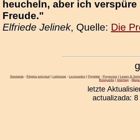
heucheln, aber ich verspüre 
Freude."
Elfriede Jelinek
, Quelle:
Die P
g
Startseite
-
Página principal
|
Lektorate
-
Lectorados
|
Projekte
-
Proyectos
|
Lesen & Seh
Búsqueda
|
Sitemap
-
Mapa 
letzte Aktualis
actualizada: 