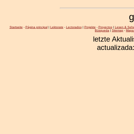
g
Startseite
-
Página principal
|
Lektorate
-
Lectorados
|
Projekte
-
Proyectos
|
Lesen & Seh
Búsqueda
|
Sitemap
-
Mapa 
letzte Aktual
actualizada