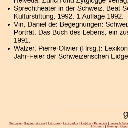
Helvetia, Zürich und Zytglogge Verlag
Sprechtheater in der Schweiz, Beat Sc
Kulturstiftung, 1992, 1.Auflage 1992.
Vin, Daniel de: Begegnungen: Schwei
Porträt. Das Buch des Lebens, ein zusä
1991.
Walzer, Pierre-Olivier (Hrsg.): Lexik
Jahr-Feier der Schweizerischen Eidg
g
Startseite
-
Página principal
|
Lektorate
-
Lectorados
|
Projekte
-
Proyectos
|
Lesen & Seh
Búsqueda
|
Sitemap
-
Mapa 