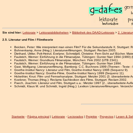
Sie sind hier:
Lektorate
>
Lektoratsbibliotheken
>
Bibliothek des DAAD-Lektorats
>
2. Literatu
2.5. Literatur und Film / Filmtheorie
Beicken, Peter: Wie interpretiert man einen Film? Für die Sekundarstufe II, Stuttgart:
Bohnenkamp, Anne (Hrsg.): Literaturverfilmungen, Stuttgart: Reclam 2005.
Diethard, Ulrike; Polt-Heinzl, Evelyne; Schmidjell, Christine: Fern-Sicht auf Bücher. M
Faulstich, Werner: Einführung in die Filmanalyse, Tübingen: Gunter Narr 1994 (1980) (
Faulstich, Werner: Grundkurs Filmanalyse, München: Fink 2002 (UTB 2341).
Faulstich, Werner: Einführung in die Filmanalyse, Tübingen: Gunter Narr 1994.
Gast, Wolfgang: Literaturverfilmung, Bamberg: C.C. Buchners 1999 (Themen - Texte - I
Goethe-Institut Nancy: Literatur und Film, Goethe-Institut Nancy 1996 (Sequenz 9).
Goethe-Institut Nancy: Goethe-Filme, Goethe-Institut Nancy 1999 (Sequenz 11).
Hickethier, Knut: Film- und Fernsehanalyse, Stuttgart: Metzler 2001 (3. überarbeitete A
Koebner, Thomas (Hrsg.): Reclams Sachlexikon des Films, Stuttgart: Reclam 2002.
Paech, Joachim: Literatur und Film, Stuttgart u.a.: Metzler 1997 (2., überarbeitete Aufl
Schmidt, Klaus M. und Schmidt, Ingrid (Hrsg.): Lexikon Literaturverfilmungen. Verzeichn
Startseite
-
Página principal
|
Lektorate
-
Lectorados
|
Projekte
-
Proyectos
|
Lesen & Se