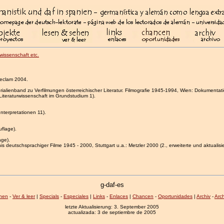
rwissenschaft etc.
 Reclam 2004.
aterialienband zu Verfilmungen österreichischer Literatur. Filmografie 1945-1994, Wien: Dokumenta
Literaturwissenschaft im Grundstudium 1).
nterpretationen 11).
uflage).
age).
is deutschsprachiger Filme 1945 - 2000, Stuttgart u.a.: Metzler 2000 (2., erweiterte und aktualisie
g-daf-es
hen
-
Ver & leer
|
Specials
-
Especiales
|
Links
-
Enlaces
|
Chancen
-
Oportunidades
|
Archiv
-
Arc
letzte Aktualisierung: 3. September 2005
actualizada: 3 de septiembre de 2005