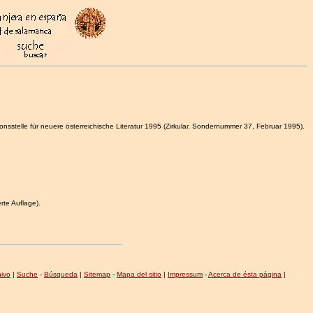
tionsstelle für neuere österreichische Literatur 1995 (Zirkular. Sondernummer 37, Februar 1995).
rte Auflage).
hivo
|
Suche
-
Búsqueda
|
Sitemap
-
Mapa del sitio
|
Impressum
-
Acerca de ésta página
|