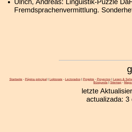
Ulrich, Andreas: Linguistik-Puzzle Da
Fremdsprachenvermittlung. Sonderhef
g
Startseite
-
Página principal
|
Lektorate
-
Lectorados
|
Projekte
-
Proyectos
|
Lesen & Seh
Búsqueda
|
Sitemap
-
Mapa 
letzte Aktualisi
actualizada: 3