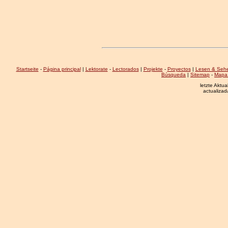
Startseite
-
Página principal
|
Lektorate
-
Lectorados
|
Projekte
-
Proyectos
|
Lesen & Seh
Búsqueda
|
Sitemap
-
Mapa 
letzte Aktu
actualiza