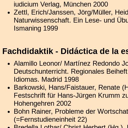
iudicium Verlag, München 2000
Zettl, Erich/Janssen, Jörg/Müller, He
Naturwissenschaft. Ein Lese- und Üb
Ismaning 1999
Fachdidaktik - Didáctica de la e
Alamillo Leonor/ Martínez Redondo Jo
Deutschunterricht. Regionales Beiheft 
Idiomas. Madrid 1998
Barkowski, Hans/Faistauer, Renate (H
Festschrift für Hans-Jürgen Krumm z
Hohengehren 2002
Bohn Rainer, Probleme der Wortschatz
(=Fernstudieneinheit 22)
Bredella Lothar/ Christ Herbert (Hg.)