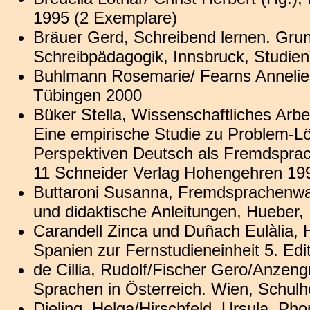
1995 (2 Exemplare)
Bräuer Gerd, Schreibend lernen. Grun
Schreibpädagogik, Innsbruck, Studien
Buhlmann Rosemarie/ Fearns Annelies
Tübingen 2000
Büker Stella, Wissenschaftliches Arb
Eine empirische Studie zu Problem-Lö
Perspektiven Deutsch als Fremdsprac
11 Schneider Verlag Hohengehren 19
Buttaroni Susanna, Fremdsprachenwa
und didaktische Anleitungen, Hueber
Carandell Zinca und Duñach Eulàlia, H
Spanien zur Fernstudieneinheit 5. Edi
de Cillia, Rudolf/Fischer Gero/Anzen
Sprachen in Österreich. Wien, Schulh
Dieling, Helga/Hirschfeld, Ursula, Pho