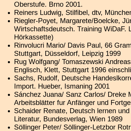
Oberstufe. Brno 2001.
Reiners Ludwig, Stilfibel, dtv, Münch
Riegler-Poyet, Margarete/Boelcke, Jü
Wirtschaftsdeutsch. Training WiDaF. 
Hörkassette)
Rinvolucri Mario/ Davis Paul, 66 Gra
Stuttgart, Düsseldorf, Leipzig 1999
Rug Wolfgang/ Tomaszewski Andreas,
Englisch, Klett, Stuttgart 1996 einschl
Sachs, Rudolf, Deutsche Handeslkorr
Import. Hueber, Ismaning 2001
Sánchez Juana/ Sanz Carlos/ Dreke Mi
Arbeitsblätter fur Anfänger und Fortg
Schaider Renate, Deutsch lernen und
Literatur, Bundesverlag, Wien 1989
Söllinger Peter/ Söllinger-Letzbor Rot