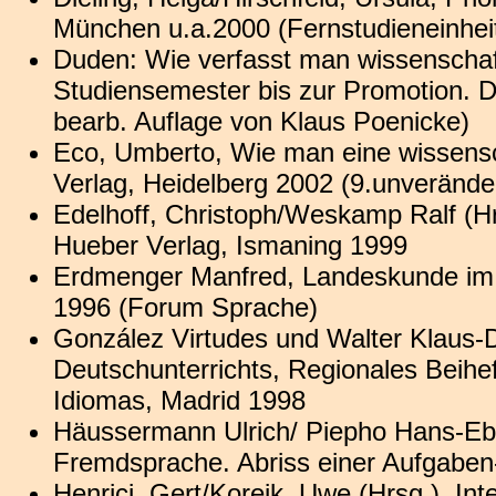
München u.a.2000 (Fernstudieneinhei
Duden: Wie verfasst man wissenschaft
Studiensemester bis zur Promotion. D
bearb. Auflage von Klaus Poenicke)
Eco, Umberto, Wie man eine wissensch
Verlag, Heidelberg 2002 (9.unverände
Edelhoff, Christoph/Weskamp Ralf (
Hueber Verlag, Ismaning 1999
Erdmenger Manfred, Landeskunde im
1996 (Forum Sprache)
González Virtudes und Walter Klaus-
Deutschunterrichts, Regionales Beiheft
Idiomas, Madrid 1998
Häussermann Ulrich/ Piepho Hans-Eb
Fremdsprache. Abriss einer Aufgaben
Henrici, Gert/Koreik, Uwe (Hrsg.), Int