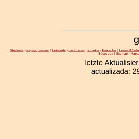
g
Startseite
-
Página principal
|
Lektorate
-
Lectorados
|
Projekte
-
Proyectos
|
Lesen & Seh
Búsqueda
|
Sitemap
-
Mapa 
letzte Aktualisi
actualizada: 2