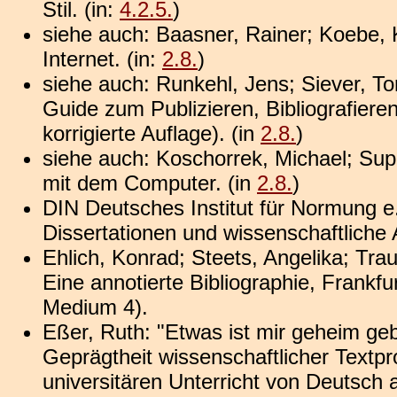
Stil. (in:
4.2.5.
)
siehe auch: Baasner, Rainer; Koebe, K
Internet. (in:
2.8.
)
siehe auch: Runkehl, Jens; Siever, Tor
Guide zum Publizieren, Bibliografier
korrigierte Auflage). (in
2.8.
)
siehe auch: Koschorrek, Michael; Sup
mit dem Computer. (in
2.8.
)
DIN Deutsches Institut für Normung e.
Dissertationen und wissenschaftliche A
Ehlich, Konrad; Steets, Angelika; Tra
Eine annotierte Bibliographie, Frankf
Medium 4).
Eßer, Ruth: "Etwas ist mir geheim geb
Geprägtheit wissenschaftlicher Textp
universitären Unterricht von Deutsch