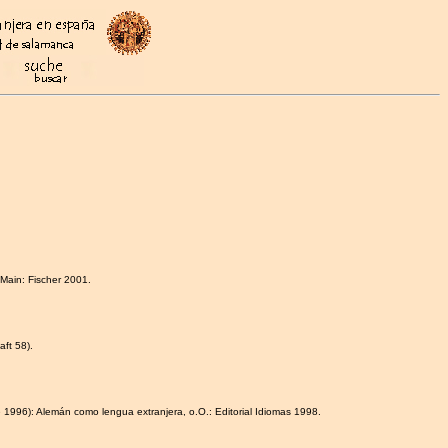
/Main: Fischer 2001.
aft 58).
1996): Alemán como lengua extranjera, o.O.: Editorial Idiomas 1998.