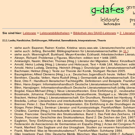
Sie sind hier:
Lektorate
>
Lektoratsbibliotheken
>
Bibliothek des DAAD-Lektorats
>
2. Literatu
2.1.1. Lexika, Handbücher, Einführungen, Hilfsmittel, Sammelbände, Interpretationen, Theorie
siehe auch: Baasner, Rainer; Koebe, Kristina: wozu.was.wie. Literaturrecherche und In
siehe auch: Jeßing, Benedikt: Bibliographieren für Literaturwissenschaftler. (in
11.
)
siehe auch: Moennighoff, Burkhard; Meyer-Krentler, Eckhardt: Arbeitstechniken Literat
Alewyn, Richard: Problemas y Figuras, München: edition text + kritik 1985.
Amirsedghi, Nasrin; Bleicher, Thomas (Hrsg.): Literatur der Migration, Mainz: Kinzelbac
Arnold, Heinz Ludwig (Hrsg.): Literatur und Holocaust, Text + Kritik 144, München: editio
Arnold, Heinz Ludwig, Detering, Heinrich (Hrsgg.): Grundzüge der Literaturwissenscha
Bachmaier, Helmut (Hrsg.): Texte zur Theorie der Komik, Stuttgart: Reclam 2005.
Baumgärtner, Alfred Clemens (Hrsg.) u.a.: Deutsches Jugendbuch heute. Velber: Fried
Benthien, Claudia; Velten, Hans Rudolf (Hrsg.): Germanistik als Kulturwissenschaft.
Best, Otto F.: Handbuch literarischer Fachbegriffe. Definitionen und Beispiele. Frankfu
Blinn, Hans-Jürgen: Informationshandbuch Deutsche Literaturwissenschaft. Vierte, völ
Blinn, Hansjürgen: Informationshandbuch Deutsche Literaturwissenschaft (völlig übera
Bogdal, Klaus-Michael (Hrsg.): Neue Literaturtheorien. Eine Einführung (2., neubearb
Bossinade, Johanna: Poststrukturalistische Literaturtheorie, Stuttgart u.a.: Metzler 200
Brackert, Helmut (Hrsg.): Literaturwissenschaft: Ein Grundkurs, Reinbek bei Hamburg: 
Bredella, Lothar: Literarisches und interkulturelles Verstehen, Tübingen: Narr 2002 (G
Brenner, Peter J.: Das Problem der Interpretation. Ein Einführung in die Grundlagen 
Bürger, Peter (Hrsg.): Seminar: Literatur- und Kunstsoziologie, Frankfurt/Main: Suhrka
Chiellino, Carmine (Hrsg.): Interkulturelle Literatur in Deutschland. Ein Handbuch, Stutt
Dosse, Francoise: Geschichte des Strukturalismus. Band 1. Das Feld des Zeichens, 19
Dosse, Francoise: Geschichte des Strukturalismus. Band 2: Die Zeichen der Zeit, 1967
Eagleton, Terry: Einführung in die Literaturtheorie, Stuttgart u.a.: Metzler 1997 (4. Aufl
Federación de Asociaciones de Germanistas en España (Hrsg.): Actas del Congreso Fu
Frank, Manfred: Das Sagbare und das Unsagbare. Studien zur neueren französischen
Frank, Manfred: Was ist Neostrukturalismus?, Frankfurt/Main: Suhrkamp 1984.
Glier, Ingeborg; Paul, Otto: Deutsche Metrik, München: Max Hueber 1968 (7. Auflage).