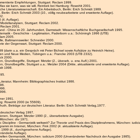
Kommentierte Empfehlungen, Stuttgart: Reclam 1999.
 Was sie kann, was sie will, Reinbek bei Hamburg: Rowohlt 2001.
che Literaturwissenschaft. Ein Arbeitsbuch, Berlin: Erich Schmidt 1989.
Berlin: Erich Schmidt 2003 (10., völlig neubearbeitete und erweiterte Auflage).
02.
 (4. Auflage).
hn Modellanalysen, Stuttgart: Reclam 2002.
: Reclam 2001.
nd - China im 20. Jahrhundert, Darmstadt: Wissenschaftliche Buchgesellschaft 1995.
tematik - Geschichte - Legitimation, Paderborn u.a.: Schöningh 1996 (UTB)
clam 2005.
lle, Baltmannsweiler: Schneider 2000.
eorie der Gegenwart, Stuttgart: Reclam 2000.
9 (darin u.a. ein Gespräch mit Peter Bichsel sowie Aufsätze zu Heinrich Heine).
iken und Neue Medien, Tübingen u.a.: Francke 2003 (UTB 2332).
eck 2000.
, Grundbegriffe, Stuttgart: Metzler (2., überarb. u. erw. Aufl.) 2001.
, Grundbegriffe, Stuttgart u.a.: Metzler 2004 (Dritte, aktualisierte und erweiterte Auflage).
idt 1998.
995.
Literatur, Mannheim: Bibliographisches Institut 1986.
996.
1996.
1996.
hner 1991.
urg: Rowohlt 2000 (re 55609).
huth, Beiträge zur deutschen Literatur. Berlin: Erich Schmidt Verlag,1977.
tdeutscher Verlag 1997.
ionen, Stuttgart: Metzler 1990 (2., überarbeitete Ausgabe).
, München: dtv 1971.
ic Discipline - Germanistik weltweit? Zur Theorie und Praxis des Disziplinrahmens, München: iudic
gramm im Internet, München: Fink 2002 (4. aktualisierte Auflage).
k 1999 (4., durchgesehene Auflage).
eränderte Auflage).
turellen Germanistik, München: iudicium 2000 (Unveränderter Nachdruck der Ausgabe 1985).
rt u.a.: Metzler 2003.