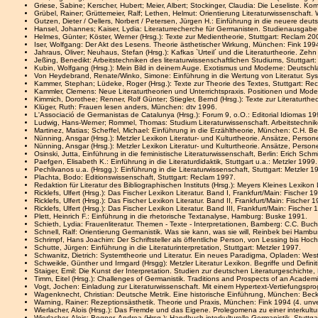
Griese, Sabine; Kerscher, Hubert; Meier, Albert; Stockinger, Claudia: Die Leseliste. 
Grübel, Rainer; Grüttemeier, Ralf; Lethen, Helmut: Orientierung Literaturwissenschaft.
Gutzen, Dieter / Oellers, Norbert / Petersen, Jürgen H.: Einführung in die neuere deuts
Hansel, Johannes; Kaiser, Lydia: Literaturrecherche für Germanisten. Studienausgabe, 
Helmes, Günter; Köster, Werner (Hrsg.): Texte zur Medientheorie, Stuttgart: Reclam 20
Iser, Wolfgang: Der Akt des Lesens. Theorie ästhetischer Wirkung, München: Fink 1994
Jahraus, Oliver; Neuhaus, Stefan (Hrsg.): Kafkas `Urteil´ und die Literaturtheorie. Ze
Jeßing, Benedikt: Arbeitstechniken des literaturwissenschaftlichen Studiums, Stuttgart
Kubin, Wolfgang (Hrsg.): Mein Bild in deinem Auge. Exotismus und Moderne: Deutschla
Von Heydebrand, Renate/Winko, Simone: Einführung in die Wertung von Literatur. Sys
Kammer, Stephan; Lüdeke, Roger (Hrsg.): Texte zur Theorie des Textes, Stuttgart: Re
Kammler, Clemens: Neue Literaturtheorien und Unterrichtspraxis. Positionen und Mode
Kimmich, Dorothee; Renner, Rolf Günter; Stiegler, Bernd (Hrsg.): Texte zur Literaturth
Klüger, Ruth: Frauen lesen anders, München: dtv 1996.
L'Associació de Germanistas de Catalunya (Hrsg.): Forum 9, o.O.: Editorial Idiomas 199
Ludwig, Hans-Werner; Rommel, Thomas: Studium Literaturwissenschaft. Arbeitstechn
Martinez, Matias; Scheffel, Michael: Einführung in die Erzähltheorie, München: C.H. B
Nünning, Ansgar (Hrsg.): Metzler Lexikon Literatur- und Kulturtheorie. Ansätze, Personen
Nünning, Ansgar (Hrsg.): Metzler Lexikon Literatur- und Kulturtheorie. Ansätze, Personen
Osinski, Jutta, Einführung in die feministische Literaturwissenschaft, Berlin: Erich Schm
Paefgen, Elisabeth K.: Einführung in die Literaturdidaktik, Stuttgart u.a.: Metzler 1999.
Pechlivanos u.a. (Hrsgg.): Einführung in die Literaturwissenschaft, Stuttgart: Metzler 1
Plachta, Bodo: Editionswissenschaft, Stuttgart: Reclam 1997.
Redaktion für Literatur des Bibliographischen Instituts (Hrsg.): Meyers Kleines Lexikon 
Ricklefs, Ulfert (Hrsg.): Das Fischer Lexikon Literatur. Band I, Frankfurt/Main: Fischer 1
Ricklefs, Ulfert (Hrsg.): Das Fischer Lexikon Literatur. Band II, Frankfurt/Main: Fischer 
Ricklefs, Ulfert (Hrsg.): Das Fischer Lexikon Literatur. Band III, Frankfurt/Main: Fischer 
Plett, Heinrich F.: Einführung in die rhetorische Textanalyse, Hamburg: Buske 1991.
Schieth, Lydia: Frauenliteratur. Themen - Texte - Interpretationen, Bamberg: C.C. Buc
Schnell, Ralf: Orientierung Germanistik. Was sie kann, was sie will, Reinbek bei Hamb
Schrimpf, Hans Joachim: Der Schriftsteller als öffentliche Person, von Lessing bis Hoch
Schutte, Jürgen: Einführung in die Literaturinterpretation, Stuttgart: Metzler 1997.
Schwanitz, Dietrich: Systemtheorie und Literatur. Ein neues Paradigma, Opladen: Wes
Schweikle, Günther und Irmgard (Hrsgg): Metzler Literatur Lexikon. Begriffe und Definit
Staiger, Emil: Die Kunst der Interpretation. Studien zur deutschen Literaturgeschichte
Timm, Eitel (Hrsg.): Challenges of Germanistik. Traditions and Prospects of an Academ
Vogt, Jochen: Einladung zur Literaturwissenschaft. Mit einem Hypertext-Vertiefungspro
Wagenknecht, Christian: Deutsche Metrik. Eine historische Einführung, München: Bec
Warning, Rainer: Rezeptionsästhetik. Theorie und Praxis, München: Fink 1994 (4. unv
Wierlacher, Alois (Hrsg.): Das Fremde und das Eigene. Prolegomena zu einer interkul
Wierlacher, Alois; Bogner, Andrea (Hrsg.): Handbuch interkulturelle Germanistik, Stuttga