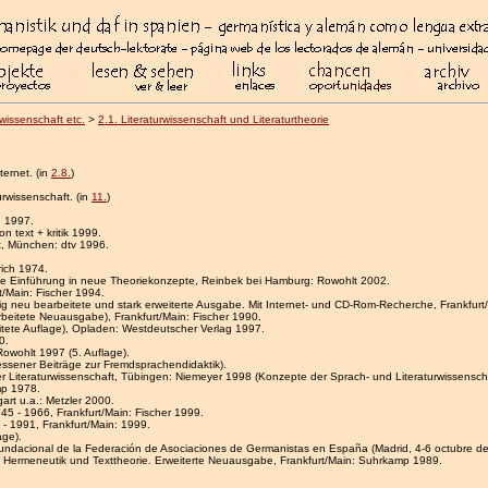
rwissenschaft etc.
>
2.1. Literaturwissenschaft und Literaturtheorie
ternet. (in
2.8.
)
urwissenschaft. (in
11.
)
h 1997.
n text + kritik 1999.
ft, München: dtv 1996.
rich 1974.
 Eine Einführung in neue Theoriekonzepte, Reinbek bei Hamburg: Rowohlt 2002.
rt/Main: Fischer 1994.
lig neu bearbeitete und stark erweiterte Ausgabe. Mit Internet- und CD-Rom-Recherche, Frankfurt
rbeitete Neuausgabe), Frankfurt/Main: Fischer 1990.
eitete Auflage), Opladen: Westdeutscher Verlag 1997.
0.
Rowohlt 1997 (5. Auflage).
iessener Beiträge zur Fremdsprachendidaktik).
der Literaturwissenschaft, Tübingen: Niemeyer 1998 (Konzepte der Sprach- und Literaturwissensch
mp 1978.
gart u.a.: Metzler 2000.
45 - 1966, Frankfurt/Main: Fischer 1999.
 - 1991, Frankfurt/Main: 1999.
age).
ndacional de la Federación de Asociaciones de Germanistas en España (Madrid, 4-6 octubre de 
 Hermeneutik und Texttheorie. Erweiterte Neuausgabe, Frankfurt/Main: Suhrkamp 1989.