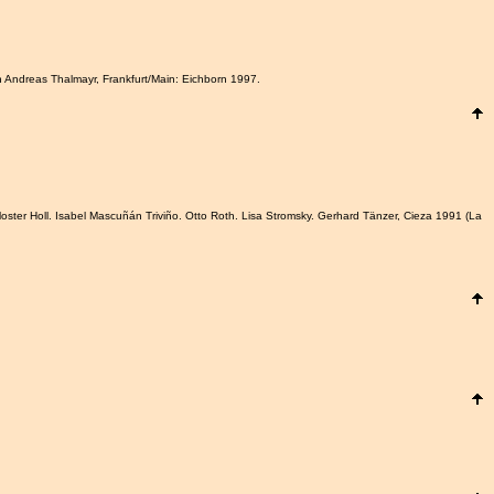
 Andreas Thalmayr, Frankfurt/Main: Eichborn 1997.
loster Holl. Isabel Mascuñán Triviño. Otto Roth. Lisa Stromsky. Gerhard Tänzer, Cieza 1991 (La