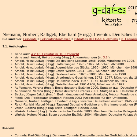
Niemann, Norbert; Rathgeb, Eberhard (Hrsg.): Inventur. Deutsches 
Sie sind hier:
Lektorate
>
Lektoratsbibliotheken
>
Bibliothek des DAAD-Lektorats
>
3. Literari
3.1. Anthologien
siehe auch
4.2.13. Literatur im DaF-Unterricht
siehe auch Arnold, Heinz Ludwig (Hrsg.): Autorenlesungen (in:
3.3.
).
Arnold, Heinz Ludwig (Hrsg): Die deutsche Literatur. 1945 -1960, München: dtv 1995.
Arnold, Heinz Ludwig (Hrsg): Flatterzungen. 1996 - 1999, München: dtv 2000.
Arnold, Heinz Ludwig (Hrsg): Augenblicke des Glücks. 1990 - 1995, München: dtv 199
Arnold, Heinz Ludwig (Hrsg): Letzte Welten. 1984 - 1989, München: dtv 1999.
Arnold, Heinz Ludwig (Hrsg): Seelenarbeiten. 1978 - 1983, München: dtv 1998.
Arnold, Heinz Ludwig (Hrsg): Unvollendete Geschichten. 1972 - 1977, München: dtv 1
Arnold, Heinz Ludwig (Hrsg): Deutschstunden. 1967 - 1971, München: dtv 1997.
Arnold, Heinz Ludwig (Hrsg): Geteilte Himmel. 1961-1966, München: dtv 1997.
Auffermann, Verena (Hrsg.): Beste deutsche Erzähler 2000, Stuttgart u.a.: Deutsche V
Auffermann, Verena (Hrsg.): Beste deutsche Erzähler 2001, Stuttgart u.a.: Deutsche Ve
Becker, Jürgen Jakob (Hrsg.): Berlín después del Muro. Antología, México: Fondo de 
Frank, Dirk: Popliteratur, Stuttgart: Reclam 2003 (Arbeitstexte für den Unterricht).
Niemann, Norbert; Rathgeb, Eberhard (Hrsg.): Inventur. Deutsches Lesebuch 1945 -
Reich-Ranicki, Marcel (Hrsg.): Tausend Deutsche Gedichte und ihre Interpretationen (Fra
Verlan, Sascha (Hrsg.): Rap-Texte, Stuttgart: Reclam 2000.
Winkels, Hubert (Hrsg.): Beste deutsche Erzähler 2003, München: Deutsche Verlags-An
Winkels, Hubert (Hrsg.): Beste deutsche Erzähler 2004, München: Deutsche Verlags-An
3.1.1. Lyrik
Conrady, Karl Otto (Hrsg.): Der neue Conrady. Das große deutsche Gedichtbuch. Von d