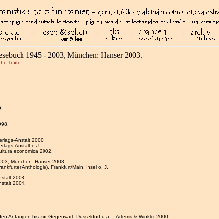
Lesebuch 1945 - 2003, München: Hanser 2003.
sche Texte
9.
998.
erlags-Anstalt 2000.
rlags-Anstalt o.J.
cultúra económica 2002.
 2003, München: Hanser 2003.
nkfurter Anthologie), Frankfurt/Main: Insel o. J.
stalt 2003.
stalt 2004.
en Anfängen bis zur Gegenwart, Düsseldorf u.a.: : Artemis & Winkler 2000.