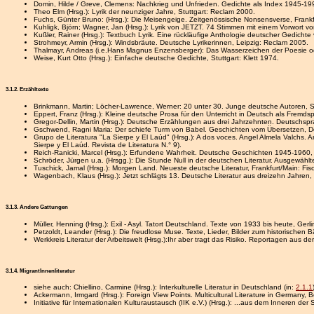
Domin, Hilde / Greve, Clemens: Nachkrieg und Unfrieden. Gedichte als Index 1945-199
Theo Elm (Hrsg.): Lyrik der neunziger Jahre, Stuttgart: Reclam 2000.
Fuchs, Günter Bruno: (Hrsg.): Die Meisengeige. Zeitgenössische Nonsensverse, Frankf
Kuhligk, Björn; Wagner, Jan (Hrsg.): Lyrik von JETZT. 74 Stimmen mit einem Vorwort 
Kußler, Rainer (Hrsg.): Textbuch Lyrik. Eine rückläufige Anthologie deutscher Gedic
Strohmeyr, Armin (Hrsg.): Windsbräute. Deutsche Lyrikerinnen, Leipzig: Reclam 2005.
Thalmayr, Andreas (i.e.Hans Magnus Enzensberger): Das Wasserzeichen der Poesie oder
Weise, Kurt Otto (Hrsg.): Einfache deutsche Gedichte, Stuttgart: Klett 1974.
3.1.2. Erzähltexte
Brinkmann, Martin; Löcher-Lawrence, Werner: 20 unter 30. Junge deutsche Autoren, St
Eppert, Franz (Hrsg.): Kleine deutsche Prosa für den Unterricht in Deutsch als Fremdsp
Gregor-Dellin, Martin (Hrsg.): Deutsche Erzählungen aus drei Jahrzehnten. Deutschsp
Gschwend, Ragni Maria: Der schiefe Turm von Babel. Geschichten vom Übersetzen, D
Grupo de Literatura "La Sierpe y El Laúd" (Hrsg.): A dos voces. Angel Almela Valchs. 
Sierpe y El Laúd. Revista de Literatura N.° 9).
Reich-Ranicki, Marcel (Hrsg.): Erfundene Wahrheit. Deutsche Geschichten 1945-1960
Schröder, Jürgen u.a. (Hrsgg.): Die Stunde Null in der deutschen Literatur. Ausgewählt
Tuschick, Jamal (Hrsg.): Morgen Land. Neueste deutsche Literatur, Frankfurt/Main: Fis
Wagenbach, Klaus (Hrsg.): Jetzt schlägts 13. Deutsche Literatur aus dreizehn Jahren
3.1.3. Andere Gattungen
Müller, Henning (Hrsg.): Exil - Asyl. Tatort Deutschland. Texte von 1933 bis heute, Ge
Petzoldt, Leander (Hrsg.): Die freudlose Muse. Texte, Lieder, Bilder zum historischen 
Werkkreis Literatur der Arbeitswelt (Hrsg.):Ihr aber tragt das Risiko. Reportagen aus 
3.1.4. MigrantInnenliteratur
siehe auch: Chiellino, Carmine (Hrsg.): Interkulturelle Literatur in Deutschland (in:
2.1.1
Ackermann, Irmgard (Hrsg.): Foreign View Points. Multicultural Literature in Germany, 
Initiative für Internationalen Kulturaustausch (IIK e.V.) (Hrsg.): ...aus dem Inneren de