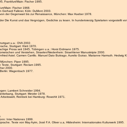
5, Frankfurt/Main: Fischer 1995.
urt/Main: Fischer 1968.
von Gerhard Falkner, Köln: DuMont 2003.
hte von der Gegenwart bis zur Renaissance, München: Max Hueber 1978.
 Die Kunst und das Vergnügen, Gedichte zu lesen. In hundertvierzig Spielarten vorgestellt von
uttgart u.a.: DVA 2002.
rache, Stuttgart: Klett 1970.
rachige Prosa seit 1945, Tübingen u.a.: Horst Erdmann 1975.
ometschen und Verstehen, Straelen/Niederrhein: Straehlener Manuskripte 2000.
Arnfried Astel. Carmen Carrillo. Manuel Dato Buitrago. Aurelio Guirao. Marianne Harmuth. Hedwig K
, München: Piper 1995.
e Texte, Stuttgart: Reclam 1995.
cher 2000.
, Berlin: Wagenbach 1977.
rlingen: Lambert Schneider 1994.
Bänkelsang, Stuttgart: Metzler 1978.
der Arbeitswelt, Reinbek bei Hamburg: Rowohlt 1971.
).
Bonn: Inter Nationes 1999.
r Sprache. Texte von May Ayim, José F.A. Oliver u.a, Hildesheim: Internationales Kulturwerk 1995.