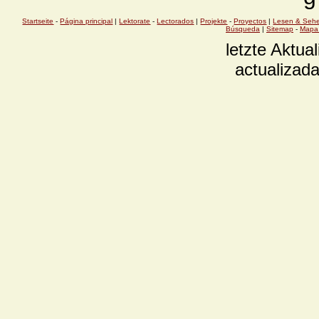
Startseite
-
Página principal
|
Lektorate
-
Lectorados
|
Projekte
-
Proyectos
|
Lesen & Seh
Búsqueda
|
Sitemap
-
Mapa 
letzte Aktual
actualizada