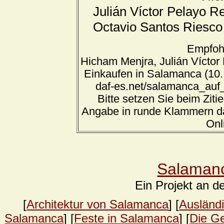
Julián Víctor Pelayo R
Octavio Santos Riesco
Empfohl
Hicham Menjra, Julián Víctor
Einkaufen in Salamanca (10. J
daf-es.net/salamanca_auf
Bitte setzen Sie beim Ziti
Angabe in runde Klammern da
Onl
Salamanc
Ein Projekt an d
[
Architektur von Salamanca
] [
Ausländ
Salamanca
] [
Feste in Salamanca
] [
Die G