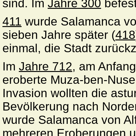
sind. Im
Jahre 300
befest
411
wurde Salamanca von
sieben Jahre später (
418
einmal, die Stadt zurück
Im
Jahre 712
, am Anfang
eroberte Muza-ben-Nuse
Invasion wollten die ast
Bevölkerung nach Norde
wurde Salamanca von Alf
mehreren Eroberungen u