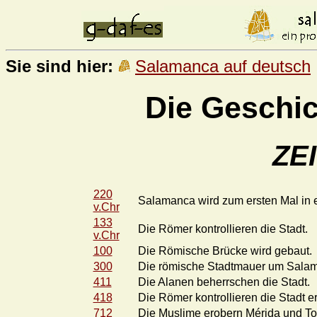
Sie sind hier:
Salamanca auf deutsch
Die Geschi
ZE
220
Salamanca wird zum ersten Mal in 
v.Chr
133
Die Römer kontrollieren die Stadt.
v.Chr
100
Die Römische Brücke wird gebaut.
300
Die römische Stadtmauer um Salam
411
Die Alanen beherrschen die Stadt.
418
Die Römer kontrollieren die Stadt e
712
Die Muslime erobern Mérida und To