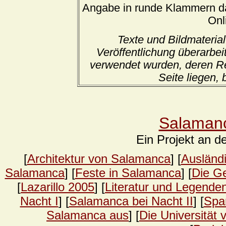
Angabe in runde Klammern da
Onl
Texte und Bildmaterial
Veröffentlichung überarbeit
verwendet wurden, deren Re
Seite liegen, 
Salamanc
Ein Projekt an d
[
Architektur von Salamanca
] [
Ausländ
Salamanca
] [
Feste in Salamanca
] [
Die G
[
Lazarillo 2005
] [
Literatur und Legende
Nacht I
] [
Salamanca bei Nacht II
] [
Spa
Salamanca aus
] [
Die Universität