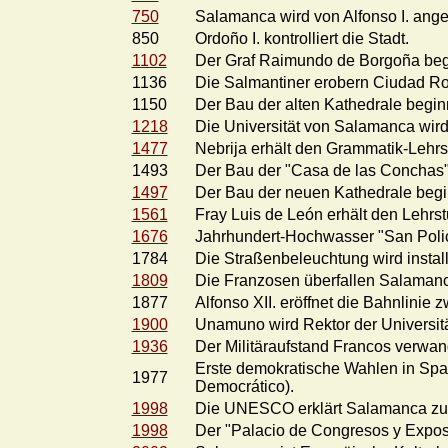
750
Salamanca wird von Alfonso I. angeg
850
Ordoño I. kontrolliert die Stadt.
1102
Der Graf Raimundo de Borgoña begi
1136
Die Salmantiner erobern Ciudad Ro
1150
Der Bau der alten Kathedrale begin
1218
Die Universität von Salamanca wird
1477
Nebrija erhält den Grammatik-Lehrst
1493
Der Bau der "Casa de las Conchas"
1497
Der Bau der neuen Kathedrale begi
1561
Fray Luis de León erhält den Lehrstu
1676
Jahrhundert-Hochwasser "San Poli
1784
Die Straßenbeleuchtung wird installi
1809
Die Franzosen überfallen Salaman
1877
Alfonso XII. eröffnet die Bahnlini
1900
Unamuno wird Rektor der Universitä
1936
Der Militäraufstand Francos verwand
Erste demokratische Wahlen in Spa
1977
Democrático).
1998
Die UNESCO erklärt Salamanca zur
1998
Der "Palacio de Congresos y Expos