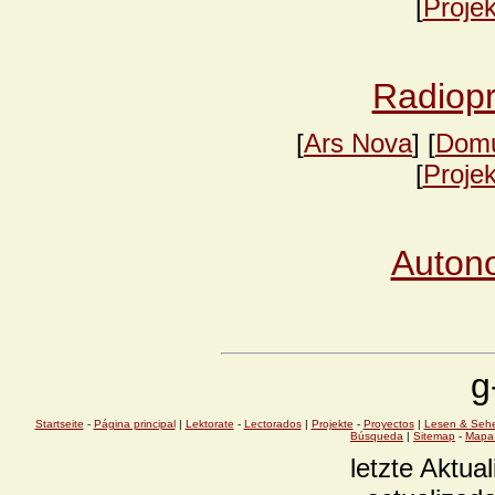
[
Proje
Radiopr
[
Ars Nova
] [
Domu
[
Proje
Auton
g
Startseite
-
Página principal
|
Lektorate
-
Lectorados
|
Projekte
-
Proyectos
|
Lesen & Seh
Búsqueda
|
Sitemap
-
Mapa 
letzte Aktual