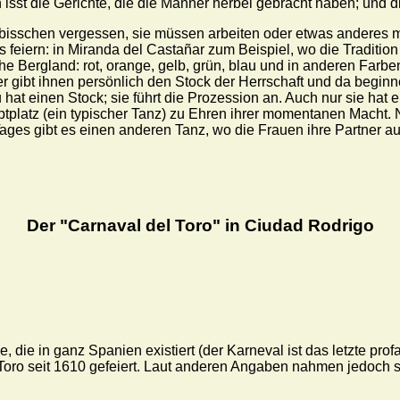
sst die Gerichte, die die Männer herbei gebracht haben; und d
n bisschen vergessen, sie müssen arbeiten oder etwas anderes
rs feiern: in Miranda del Castañar zum Beispiel, wo die Traditio
lische Bergland: rot, orange, gelb, grün, blau und in anderen F
r gibt ihnen persönlich den Stock der Herrschaft und da beginn
 hat einen Stock; sie führt die Prozession an. Auch nur sie ha
tplatz (ein typischer Tanz) zu Ehren ihrer momentanen Macht. 
ges gibt es einen anderen Tanz, wo die Frauen ihre Partner a
Der "Carnaval del Toro" in Ciudad Rodrigo
e, die in ganz Spanien existiert (der Karneval ist das letzte pr
 Toro seit 1610 gefeiert. Laut anderen Angaben nahmen jedoch sc