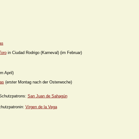
as
Toro
in Ciudad Rodrigo (Karneval) (im Februar)
m April)
as
(erster Montag nach der Osterwoche)
 Schutzpatrons:
San Juan de Sahagún
chutzpatronin:
Virgen de la Vega