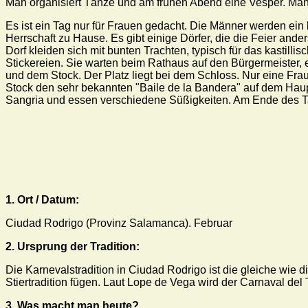
Man organisiert Tänze und am frühen Abend eine Vesper. Man i
Es ist ein Tag nur für Frauen gedacht. Die Männer werden ei
Herrschaft zu Hause. Es gibt einige Dörfer, die die Feier ande
Dorf kleiden sich mit bunten Trachten, typisch für das kastil
Stickereien. Sie warten beim Rathaus auf den Bürgermeister, e
und dem Stock. Der Platz liegt bei dem Schloss. Nur eine Frau
Stock den sehr bekannten "Baile de la Bandera" auf dem Haup
Sangria und essen verschiedene Süßigkeiten. Am Ende des Ta
1. Ort / Datum:
Ciudad Rodrigo (Provinz Salamanca). Februar
2. Ursprung der Tradition:
Die Karnevalstradition in Ciudad Rodrigo ist die gleiche wie di
Stiertradition fügen. Laut Lope de Vega wird der Carnaval del
3. Was macht man heute?