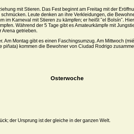
eziehung mit Stieren. Das Fest beginnt am Freitag mit der Eröf
u schmücken. Leute denken an ihre Verkleidungen, die Bewohne
im Karneval mit Stieren zu kämpfen; er heißt "el Bolsín". Hie
mpfen. Während der 5 Tage gibt es Amateurkämpfe mit Jungstier
 Arena getrieben.
ier. Am Montag gibt es einen Faschingsumzug. Am Mittwoch (mié
de piñata) kommen die Bewohner von Ciudad Rodrigo zusammen,
Osterwoche
ück; der Ursprung ist der gleiche in der ganzen Welt.