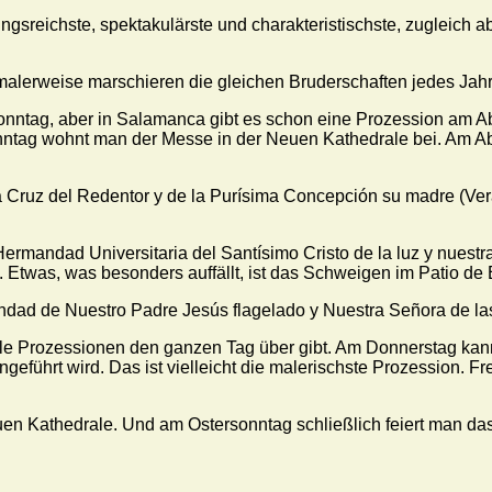
sreichste, spektakulärste und charakteristischste, zugleich ab
lerweise marschieren die gleichen Bruderschaften jedes Jahr a
ntag, aber in Salamanca gibt es schon eine Prozession am Ab
ag wohnt man der Messe in der Neuen Kathedrale bei. Am Aben
Cruz del Redentor y de la Purísima Concepción su madre (Vera
 "Hermandad Universitaria del Santísimo Cristo de la luz y nues
Etwas, was besonders auffällt, ist das Schweigen im Patio de E
dad de Nuestro Padre Jesús flagelado y Nuestra Señora de las
iele Prozessionen den ganzen Tag über gibt. Am Donnerstag k
geführt wird. Das ist vielleicht die malerischste Prozession. F
en Kathedrale. Und am Ostersonntag schließlich feiert man da