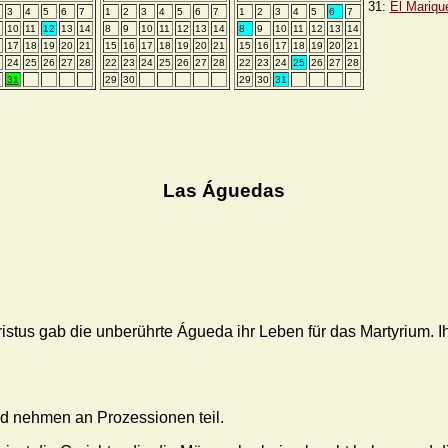
31:
El Mariqu
3
4
5
6
7
1
2
3
4
5
6
7
1
2
3
4
5
6
7
10
11
12
13
14
8
9
10
11
12
13
14
8
9
10
11
12
13
14
6
17
18
19
20
21
15
16
17
18
19
20
21
15
16
17
18
19
20
21
3
24
25
26
27
28
22
23
24
25
26
27
28
22
23
24
25
26
27
28
0
31
29
30
29
30
31
Las Águedas
stus gab die unberührte Águeda ihr Leben für das Martyrium. Ihr 
d nehmen an Prozessionen teil.