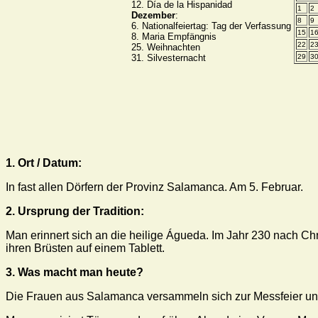
12. Día de la Hispanidad
1
2
Dezember
:
8
9
6. Nationalfeiertag: Tag der Verfassung
15
1
8. Maria Empfängnis
22
2
25. Weihnachten
31. Silvesternacht
29
3
1. Ort / Datum:
In fast allen Dörfern der Provinz Salamanca. Am 5. Februar.
2. Ursprung der Tradition:
Man erinnert sich an die heilige Águeda. Im Jahr 230 nach Chri
ihren Brüsten auf einem Tablett.
3. Was macht man heute?
Die Frauen aus Salamanca versammeln sich zur Messfeier un