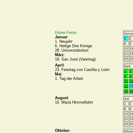
Grüne Feste
Janua
Januar
:
1
2
1. Neujahr
8
9
6. Heilige Drei Könige
15
1
28. Universitätsfest
22
2
März
:
19. San José (Vatertag)
29
3
April
:
April
23. Feiertag von Castilla y León
1
2
Mai
:
8
9
1. Tag der Arbeit
15
1
22
2
29
3
August
:
Juli
15. Mariä Himmelfahrt
1
2
8
9
15
1
22
2
29
3
Oktober
:
Oktob