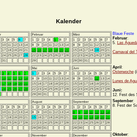
Kalender
Blaue Feste
r
Februar
März
Februar
:
3
4
5
6
7
1
2
3
4
5
6
7
1
2
3
4
5
6
7
5.
Las Águed
10
11
12
13
14
8
9
10
11
12
13
14
8
9
10
11
12
13
14
6
17
18
19
20
21
15
16
17
18
19
20
21
15
16
17
18
19
20
21
Carnaval del 
3
24
25
26
27
28
22
23
24
25
26
27
28
22
23
24
25
26
27
28
0
31
29
29
30
31
April
:
Mai
Juni
Osterwoche
(i
3
4
5
6
7
1
2
3
4
5
6
7
1
2
3
4
5
6
7
10
11
12
13
14
8
9
10
11
12
13
14
8
9
10
11
12
13
14
Lunes de Agu
6
17
18
19
20
21
15
16
17
18
19
20
21
15
16
17
18
19
20
21
3
24
25
26
27
28
22
23
24
25
26
27
28
22
23
24
25
26
27
28
Juni:
0
29
30
31
29
30
12. Fest des
September
:
August
September
8. Fest der S
3
4
5
6
7
1
2
3
4
5
6
7
1
2
3
4
5
6
7
10
11
12
13
14
8
9
10
11
12
13
14
8
9
10
11
12
13
14
6
17
18
19
20
21
15
16
17
18
19
20
21
15
16
17
18
19
20
21
3
24
25
26
27
28
22
23
24
25
26
27
28
22
23
24
25
26
27
28
0
31
29
30
31
29
30
Oktober
:
er
November
Dezember